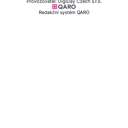
Provozovatel: DigiDay Czech s.r.o.
Redakční systém QARO