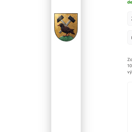
d
Za
Zo
1
vý