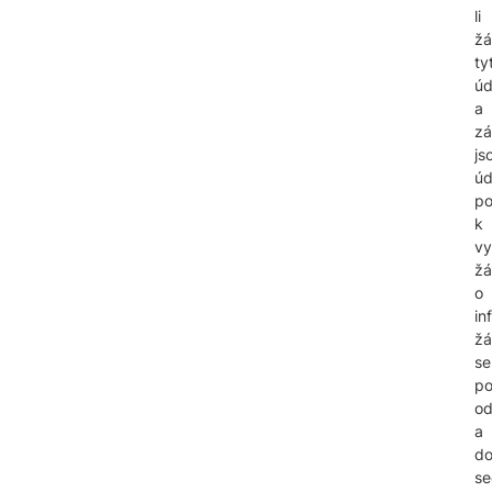
li
žá
ty
úd
a
zá
js
úd
po
k
vy
žá
o
in
žá
se
po
od
a
d
se