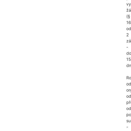
vy
žá
(§
16
od
2
zá
-
d
15
dn
Ro
od
or
o
př
od
po
su
-