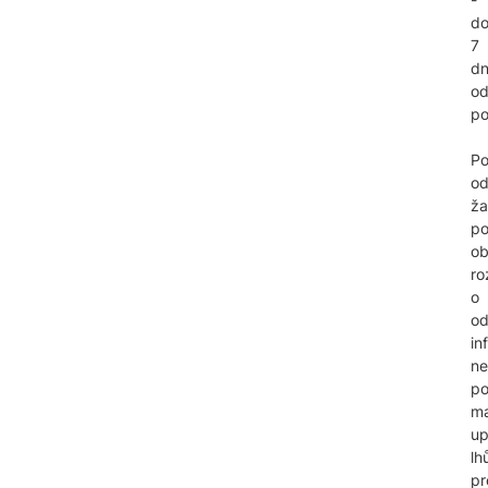
d
7
d
o
po
Po
od
ža
p
ob
ro
o
od
in
n
p
m
up
lh
pr