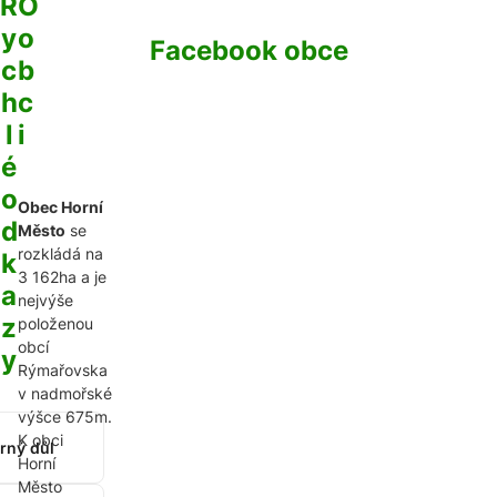
R
O
y
o
Facebook obce
c
b
h
c
l
i
é
o
Obec Horní
d
Město
se
rozkládá na
k
3 162ha a je
a
nejvýše
z
položenou
obcí
y
Rýmařovska
v nadmořské
výšce 675m.
K obci
brný důl
Horní
Město