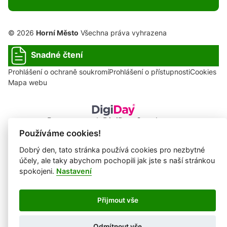
© 2026
Horní Město
Všechna práva vyhrazena
Snadné čtení
Prohlášení o ochraně soukromí
Prohlášení o přístupnosti
Cookies
Mapa webu
Provozovatel: DigiDay Czech s.r.o.
Používáme cookies!
Redakční systém QARO
Dobrý den, tato stránka používá cookies pro nezbytné
účely, ale taky abychom pochopili jak jste s naší stránkou
spokojeni.
Nastavení
Přijmout vše
Odmítnout vše