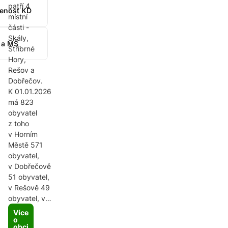
patří 4
enost KD
místní
části -
Skály,
 a MŠ
Stříbrné
Hory,
Rešov a
Dobřečov.
K 01.01.2026
má 823
obyvatel
z toho
v Horním
Městě 571
obyvatel,
v Dobřečově
51 obyvatel,
v Rešově 49
obyvatel, ve
Skalách 111
Více
obyvatel a
o
obci