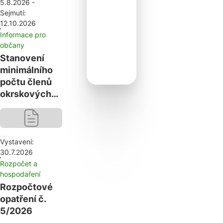
5.8.2026 -
Sejmutí:
12.10.2026
Informace pro
občany
Stanovení
minimálního
počtu členů
okrskových
volebních
komisí pro
volby do
zastupitelstva
Vystavení:
30.7.2026
obce Horní
Rozpočet a
Město konané
hospodaření
ve dnech 9. a
Rozpočtové
10. října 2026
opatření č.
5/2026