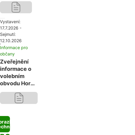
Vystavení:
17.7.2026 -
Sejmutí:
12.10.2026
Informace pro
občany
Zveřejnění
informace o
volebním
obvodu Horní
Město, počtu
členů
zastupitelstva
obce a počtu
podpisů na
razit
echno
peticích