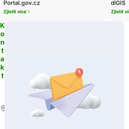
Portal.gov.cz
diGIS
Zjistit více
Zjistit v
K
o
n
t
a
k
t
Adresa
Horní
Město
97,
79344
Horní
Město
ID datové