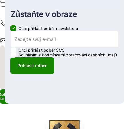
schránky
azrbd7c
Zůstaňte v obraze
Tel
+420
554
Chci přihlásit odběr newsletteru
281
002
Zaškrtnutím políčka souhlasíte se zasíláním newsletteru.
E-mail
podatelna@hornimesto.cz
Chci přihlásit odběr SMS
Souhlasím s
Podmínkami zpracování osobních údajů
Zaškrtnutím políčka souhlasíte se zasíláním SMS.
Přihlásit odběr
Zobrazit
na mapě