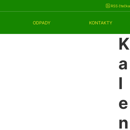
RSS čtečka
ODPADY
KONTAKTY
K
a
l
e
n