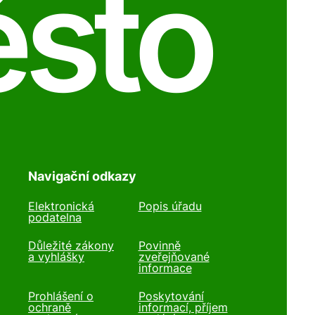
ěsto
Navigační odkazy
Elektronická
Popis úřadu
podatelna
Důležité zákony
Povinně
a vyhlášky
zveřejňované
informace
Prohlášení o
Poskytování
ochraně
informací, příjem