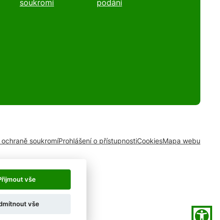
soukromí
podání
o ochraně soukromí
Prohlášení o přístupnosti
Cookies
Mapa webu
Přijmout vše
dmítnout vše
ystém QARO