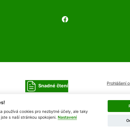
Prohlášení 
Snadné čtení
s!
ka používá cookies pro nezbytné účely, ale taky
jste s naší stránkou spokojeni.
Nastavení
O
Provozovatel: DigiDay Czech s.r.o.
Redakční s