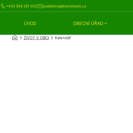
+420 554 281 002
podatelna@hornimesto.cz
ÚVOD
OBECNÍ ÚŘAD
ŽIVOT V OBCI
Kalendář