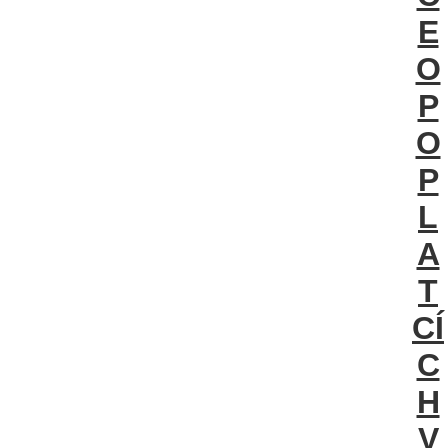
E
O
P
O
P
L
A
T
CÍ
C
H
V