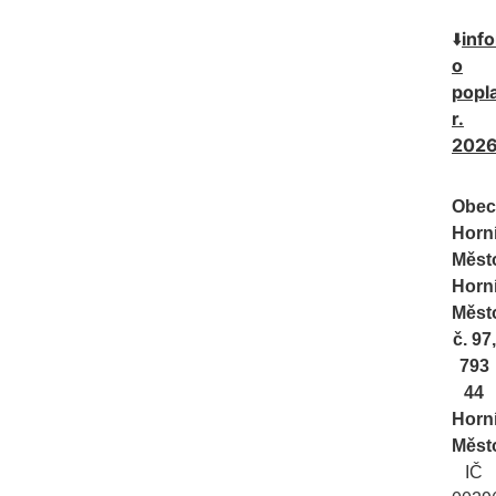
⬇️
inf
o
popl
r.
2026
Obec
Horn
Měst
Horn
Měst
č. 97,
793
44
Horn
Měst
IČ