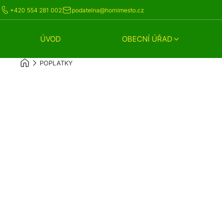
+420 554 281 002
podatelna@hornimesto.cz
ÚVOD
OBECNÍ ÚŘAD
POPLATKY