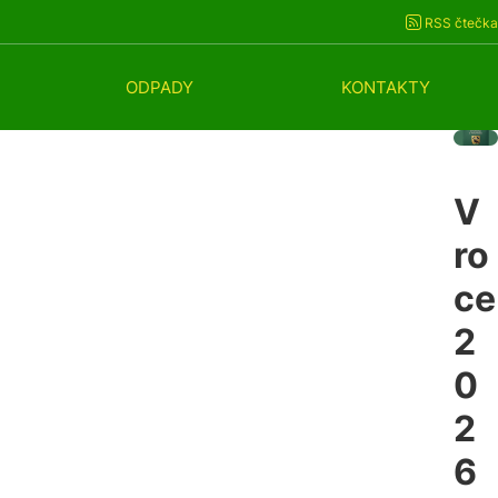
RSS čtečka
ODPADY
KONTAKTY
V 
ro
ce 
2
0
2
6