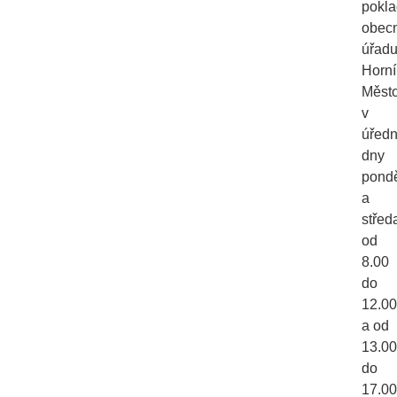
pokl
obec
úřad
Horní
Měst
v
úředn
dny
pondě
a
střed
od
8.00
do
12.00
a od
13.00
do
17.00