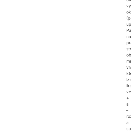
vy
ok
(p
up
Pa
na
pr
st
ob
m
vr
kt
lz
ik
vr
+
a
–
ro
a
sb