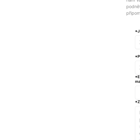
podně
připom
*J
*P
*E
ma
*Z