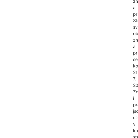
zn
a
pr
Sl
sv
ob
zn
a
pr
se
ko
21
7.
20
Z
i
pr
js
ul
v
ka
st