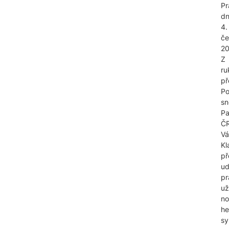
Pr
d
4.
če
20
Z
ru
př
Po
s
Pa
Č
Vá
Kl
př
ud
pr
už
no
he
sy