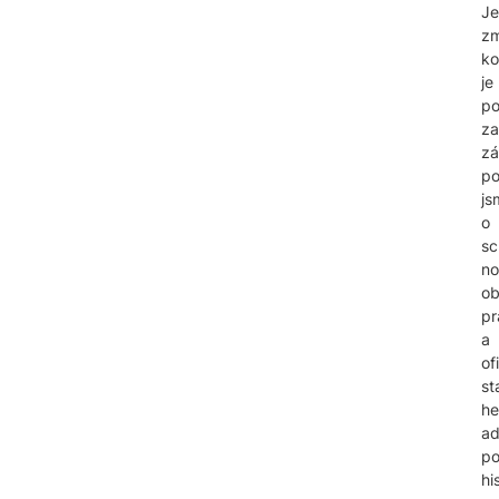
Je
zm
k
je
p
za
zá
po
js
o
sc
no
ob
pr
a
of
st
he
ad
po
hi