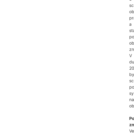
sc
ob
pr
a
st
po
ob
zn
V
d
2
by
sc
p
sy
na
ob
Po
zn
Ve