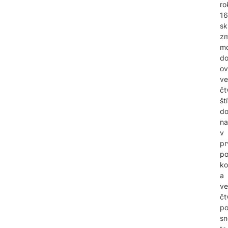
ro
1
sk
zm
mo
do
o
ve
čt
ští
d
na
v
pr
po
ko
a
ve
čt
po
sn