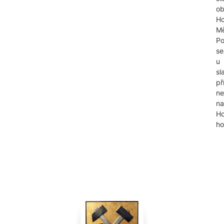
o
Ho
Mě
Po
se
u
sl
př
ne
na
Ho
ho