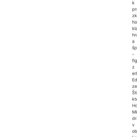
k
pr
zk
ho
kl
hr
a
šp
-
fi
z
er
Ed
ze
Št
kt
Ho
Mě
dr
v
ob