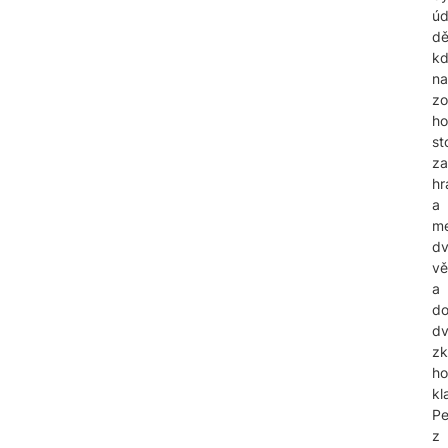
úd
dě
k
na
zo
ho
st
za
hr
a
me
d
vě
a
do
d
zk
ho
kl
Pe
z