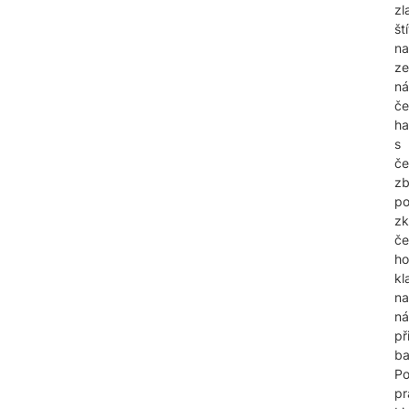
zl
št
na
ze
ná
če
ha
s
če
zb
po
zk
če
ho
kl
na
ná
př
ba
Po
pr