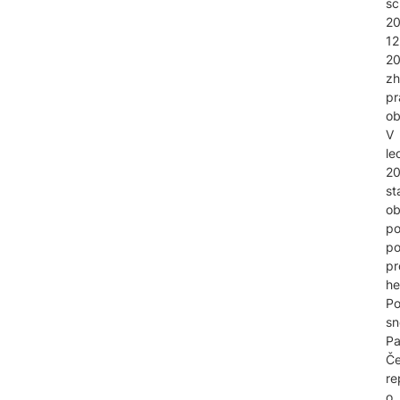
sc
20
12
2
zh
pr
ob
V
le
2
st
o
po
po
pr
he
Po
s
Pa
Č
re
o