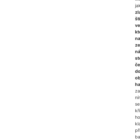
ja
zl
ští
ve
kt
n
z
ná
st
če
d
o
ha
za
ní
se
kř
ho
kl
př
ba