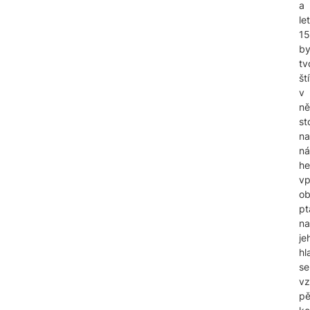
a
le
1
by
tv
št
v
n
sto
na
ná
he
vp
ob
pt
n
je
hl
se
vz
pě