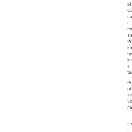
př
Č
no
a
me
st
Př
kr
by
im
a
te
Pr
př
se
vz
na
st
–