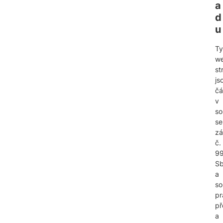
a
d
u
Ty
w
st
js
čá
v
so
se
z
č.
99
Sb
a
so
pr
př
a