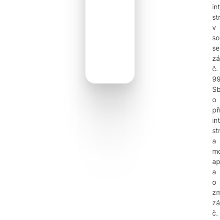
in
st
v
so
se
z
č.
99
Sb
o
př
in
st
a
mo
ap
a
o
z
zá
č.