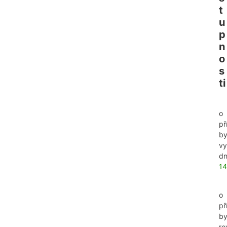
t
u
p
n
o
s
ti
o
př
by
vy
d
14
o
př
by
re