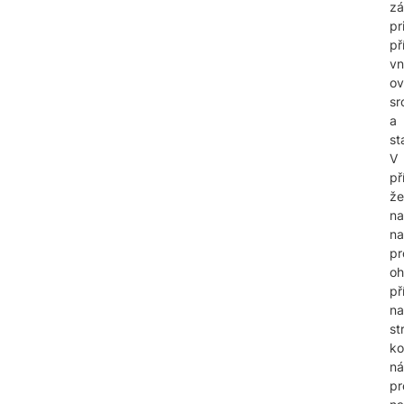
zá
pr
př
vn
ov
sr
a
st
V
př
že
na
na
pr
oh
př
na
st
ko
ná
pr