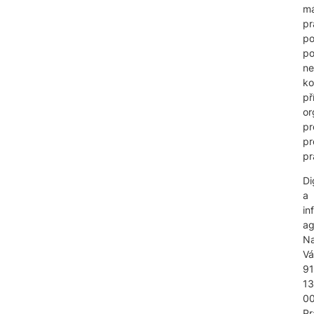
m
pr
po
po
n
ko
př
or
pr
pr
pr
Di
a
in
ag
N
V
91
1
0
Pr