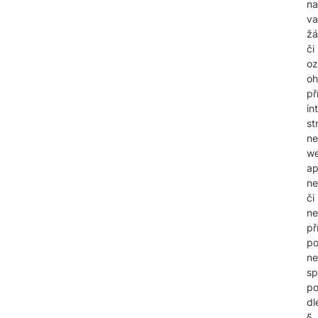
na
va
žá
či
oz
oh
př
in
st
n
w
ap
ne
či
ne
př
p
ne
sp
p
dl
§