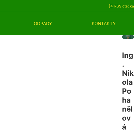
RSS čtečka
ODPADY
KONTAKTY
Ing
. 
Nik
ola 
Po
ha
něl
ov
á