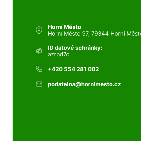
Horní Město
Horní Město 97, 79344 Horní Měst
ID datové schránky:
azrbd7c
+420 554 281 002
podatelna@hornimesto.cz