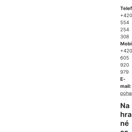
Tele
+42
554
254
308
Mobil
+42
605
920
979
E-
mail:
poha
Na
hra
né 