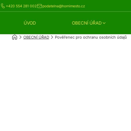
+420 554 281 002
podatelna@hornimesto.cz
ÚVOD
OBECNÍ ÚŘAD
OBECNÍ ÚŘAD
Pověřenec pro ochranu osobních údajů