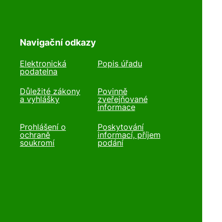
Navigační odkazy
Elektronická
Popis úřadu
podatelna
Důležité zákony
Povinně
a vyhlášky
zveřejňované
informace
Prohlášení o
Poskytování
ochraně
informací, příjem
soukromí
podání