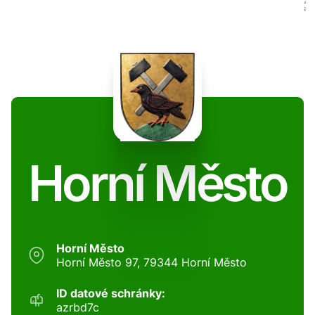
Zo
al
Horní Město
Horní Město
Horní Město 97, 79344 Horní Město
ID datové schránky:
azrbd7c