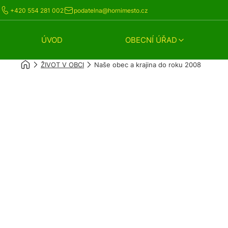
+420 554 281 002
podatelna@hornimesto.cz
ÚVOD
OBECNÍ ÚŘAD
ŽIVOT V OBCI
Naše obec a krajina do roku 2008