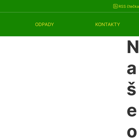
RSS čtečka
ODPADY
KONTAKTY
a
š
e 
o