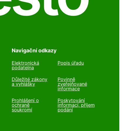
Navigační odkazy
Elektronická
Popis úřadu
podatelna
Důležité zákony
Povinně
a vyhlášky
zveřejňované
informace
Prohlášení o
Poskytování
ochraně
informací, příjem
soukromí
podání