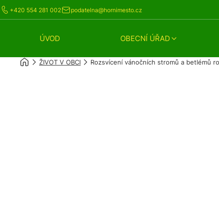
+420 554 281 002
podatelna@hornimesto.cz
ÚVOD
OBECNÍ ÚŘAD
ŽIVOT V OBCI
Rozsvícení vánočních stromů a betlémů r