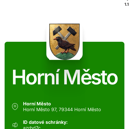
1.
Horní Město
Horní Město
Horní Město 97, 79344 Horní Město
ID datové schránky:
azrbd7c