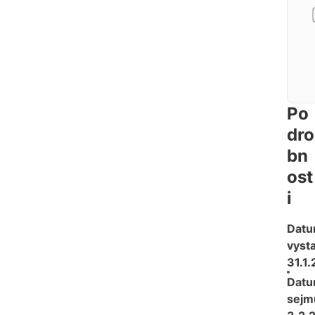
Po
dro
bn
ost
i
Dat
vysta
31.1
Dat
sejmu