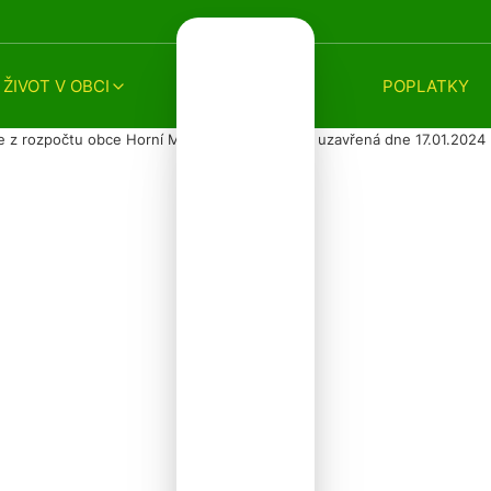
ŽIVOT V OBCI
POPLATKY
e z rozpočtu obce Horní Město s Diakonií ČCE uzavřená dne 17.01.2024