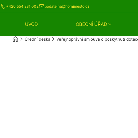
+420 554 281 002
podatelna@hornimesto.cz
ÚVOD
OBECNÍ ÚŘAD
Úřední deska
Veřejnoprávní smlouva o poskytnutí dotac