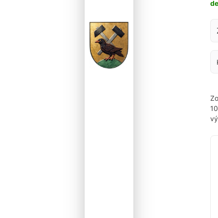
d
Za
Zo
1
vý