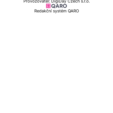
Provozovatel: DigiDay Czech s.r.o.
Redakční systém QARO