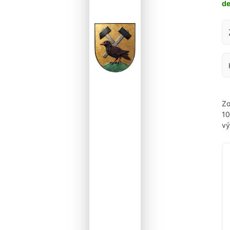
d
Za
Zo
1
vý