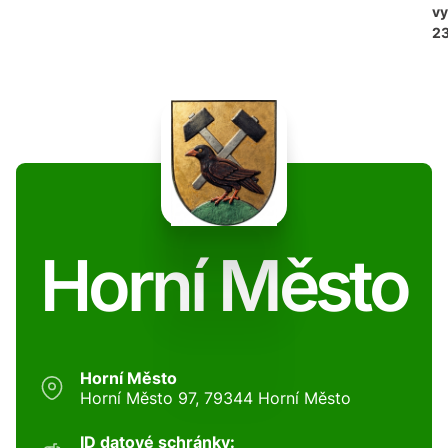
vy
2
Horní Město
Horní Město
Horní Město 97, 79344 Horní Město
ID datové schránky: