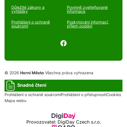
Důležité zákony a
Povinně zveřejňované
vyhlášky
informace
Prohlášení o ochraně
Poskytování informací,
soukromí
příjem podání
© 2026
Horní Město
Všechna práva vyhrazena
Snadné čtení
Prohlášení o ochraně soukromí
Prohlášení o přístupnosti
Cookies
Mapa webu
Provozovatel: DigiDay Czech s.r.o.