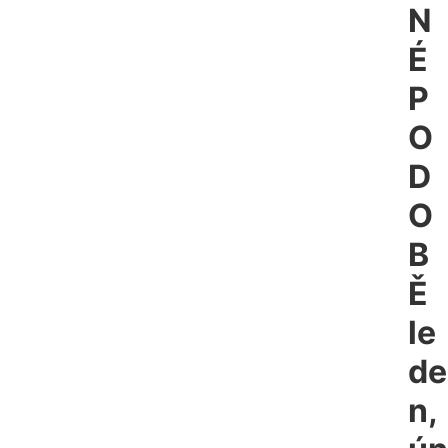
N
É
P
O
D
O
B
Ě
le
de
n,