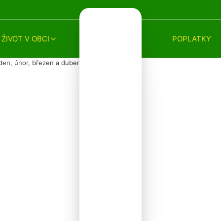
ŽIVOT V OBCI
POPLATKY
en, únor, březen a duben 2026