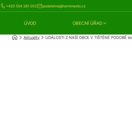
+420 554 281 002
podatelna@hornimesto.cz
ÚVOD
OBECNÍ ÚŘAD
Aktuality
UDÁLOSTI Z NAŠÍ OBCE V TIŠTĚNÉ PODOBĚ led