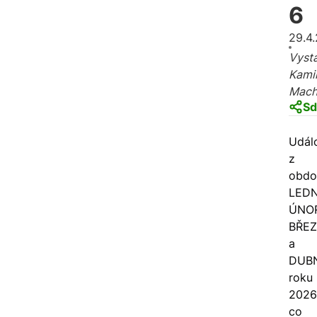
6
29.4
Vysta
Kami
Mac
Sd
Událo
z
obdo
LEDN
ÚNO
BŘE
a
DUB
roku
2026
co