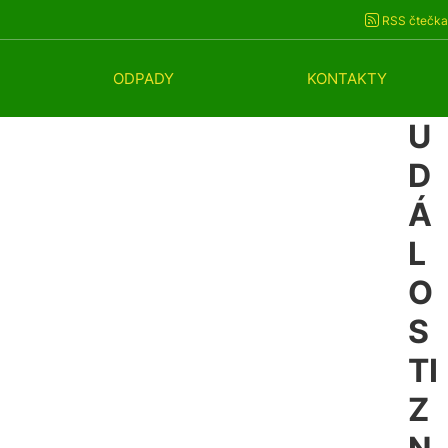
RSS čtečka
ODPADY
KONTAKTY
U
D
Á
L
O
S
TI
Z