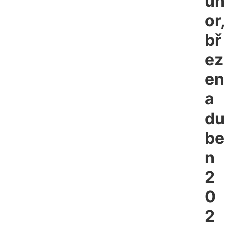
ún
or,
bř
ez
en
a
du
be
n
2
0
2