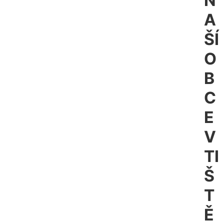
N
A
ŠÍ
O
B
C
E
V
TI
Š
T
Ě