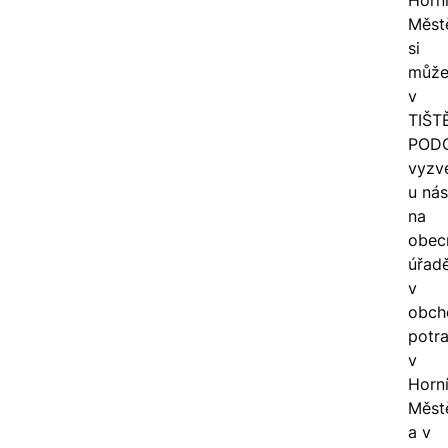
Horn
Měst
si
může
v
TIŠT
POD
vyzv
u nás
na
obec
úřadě
v
obch
potra
v
Horn
Měst
a v