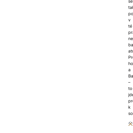
se
ta
po
v
té
pr
ne
ba
at
Pr
ho
a
Ba
–
to
jd
pr
k
so