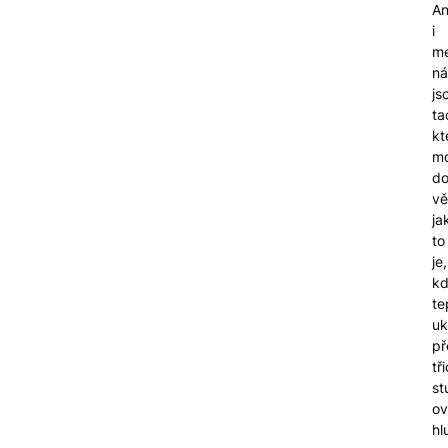
An
i
me
ná
js
ta
kt
m
do
vě
ja
to
je,
k
te
uk
př
tř
st
o
hl