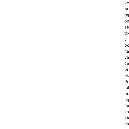
ve
b
te
op
at
tř
v
p
na
vá
če
př
os
Pr
ta
po
te
fa
za
kt
n