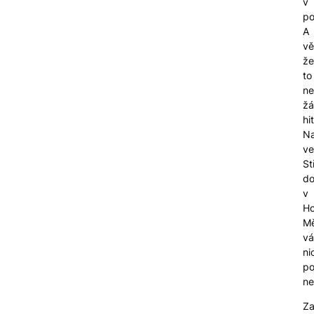
v
po
A
vě
že
to
ne
ž
hi
Na
ve
St
do
v
Ho
Mě
vá
ni
p
ne
Za