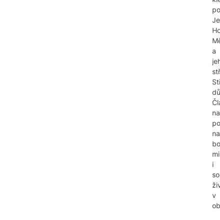
po
Je
Ho
Mě
a
je
st
St
dů
Čl
na
po
na
bo
mi
i
so
ži
v
ob