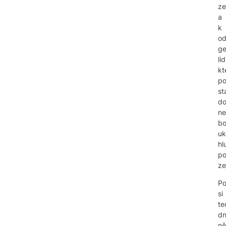
z
a
k
o
ge
lid
kt
p
st
do
ne
bo
uk
hl
p
ze
P
si
te
dn
n