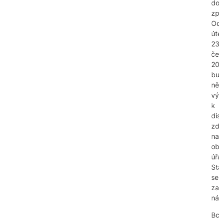
do
zp
O
út
23
če
2
b
ně
vý
k
di
z
na
ob
úř
St
se
za
ná
Bc