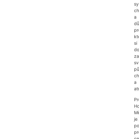
s
c
a
dů
pr
kt
si
d
za
sv
pů
ch
a
at
Pr
Ho
Mě
je
p
pr
ce