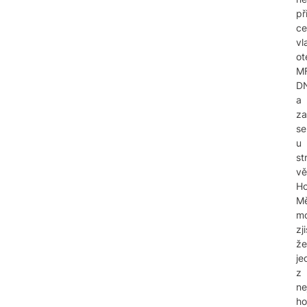
př
ce
vl
ot
M
D
a
za
se
u
st
vě
Ho
Mě
m
zji
že
je
z
ne
ho