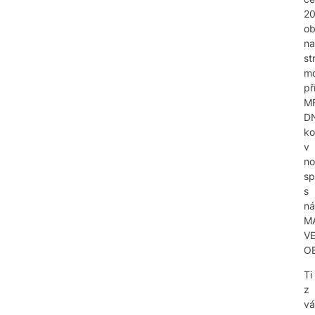
20
ob
na
st
mo
př
M
D
ko
v
n
sp
s
n
M
V
O
Ti
z
vá