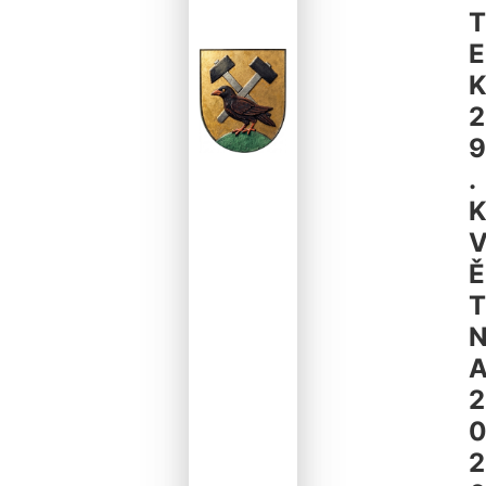
T
E
2
9
.
Ě
T
2
2