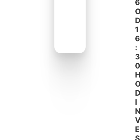
6
1
6
:
3
I
E
S