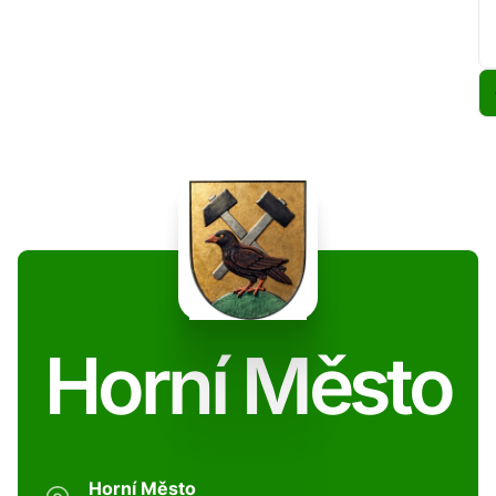
Horní Město
Horní Město