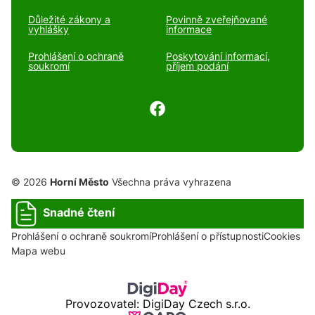
Důležité zákony a
Povinně zveřejňované
vyhlášky
informace
Prohlášení o ochraně
Poskytování informací,
soukromí
příjem podání
© 2026
Horní Město
Všechna práva vyhrazena
Snadné čtení
Prohlášení o ochraně soukromí
Prohlášení o přístupnosti
Cookies
Mapa webu
Provozovatel: DigiDay Czech s.r.o.