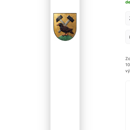
d
Za
Zo
1
vý