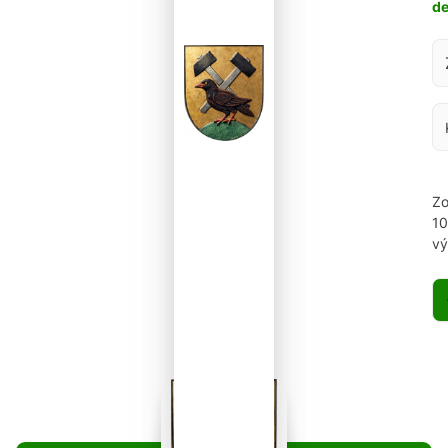
d
Za
Zo
1
vý