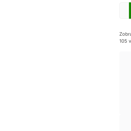
Zadej
Zobr
105 