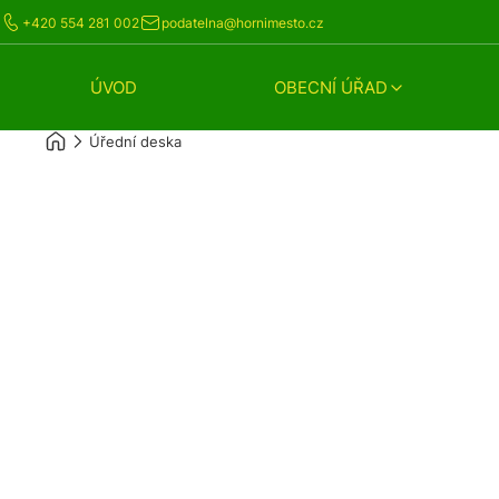
+420 554 281 002
podatelna@hornimesto.cz
ÚVOD
OBECNÍ ÚŘAD
Úřední deska