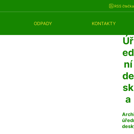
RSS čtečka
ODPADY
KONTAKTY
Úř
ed
ní
de
sk
a
Arch
úřed
desk