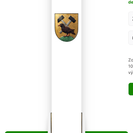
d
Za
Zo
1
vý