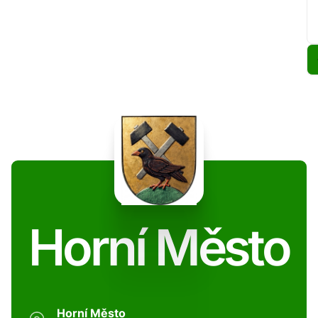
Horní Město
Horní Město