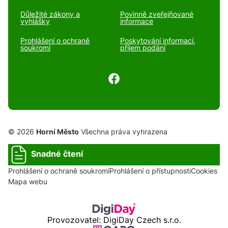
Důležité zákony a
Povinně zveřejňované
vyhlášky
informace
Prohlášení o ochraně
Poskytování informací,
soukromí
příjem podání
© 2026
Horní Město
Všechna práva vyhrazena
Snadné čtení
Prohlášení o ochraně soukromí
Prohlášení o přístupnosti
Cookies
Mapa webu
Provozovatel: DigiDay Czech s.r.o.