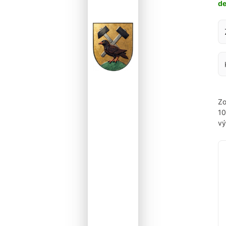
d
Za
Zo
1
vý