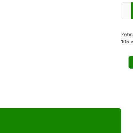
Zadej
Zobr
105 