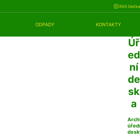
RSS čtečka
ODPADY
KONTAKTY
Úř
ed
ní
de
sk
a
Arch
úřed
desk