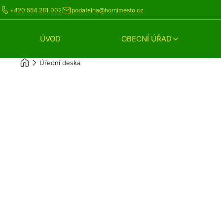
+420 554 281 002
podatelna@hornimesto.cz
ÚVOD
OBECNÍ ÚŘAD
Úřední deska