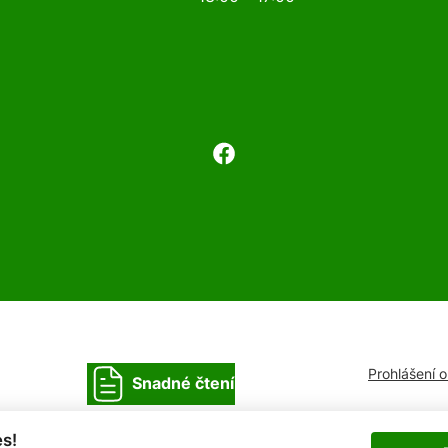
Prohlášení 
Snadné čtení
s!