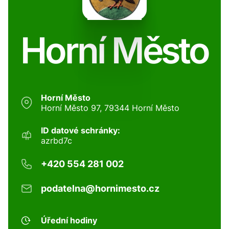
Horní Město
Horní Město
Horní Město 97, 79344 Horní Město
ID datové schránky:
azrbd7c
+420 554 281 002
podatelna@hornimesto.cz
Úřední hodiny