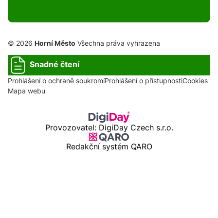
© 2026
Horní Město
Všechna práva vyhrazena
Snadné čtení
Prohlášení o ochraně soukromí
Prohlášení o přístupnosti
Cookies
Mapa webu
Provozovatel: DigiDay Czech s.r.o.
Redakční systém QARO