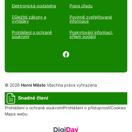
Elektronická podatelna
Popis úřadu
Důležité zákony a
Povinně zveřejňované
vyhlášky
informace
Prohlášení o ochraně
Poskytování informací,
soukromí
příjem podání
© 2026
Horní Město
Všechna práva vyhrazena
Snadné čtení
Prohlášení o ochraně soukromí
Prohlášení o přístupnosti
Cookies
Mapa webu