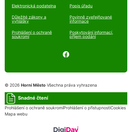
Elektronická podatelna
Popis úřadu
Důležité zákony a
Povinně zveřejňované
vyhlášky
informace
Prohlášení o ochraně
Poskytování informací,
soukromí
příjem podání
© 2026
Horní Město
Všechna práva vyhrazena
Snadné čtení
Prohlášení o ochraně soukromí
Prohlášení o přístupnosti
Cookies
Mapa webu