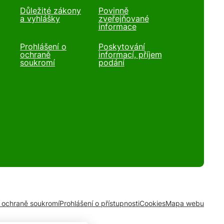
Důležité zákony
Povinně
a vyhlášky
zveřejňované
informace
Prohlášení o
Poskytování
ochraně
informací, příjem
soukromí
podání
o ochraně soukromí
Prohlášení o přístupnosti
Cookies
Mapa webu