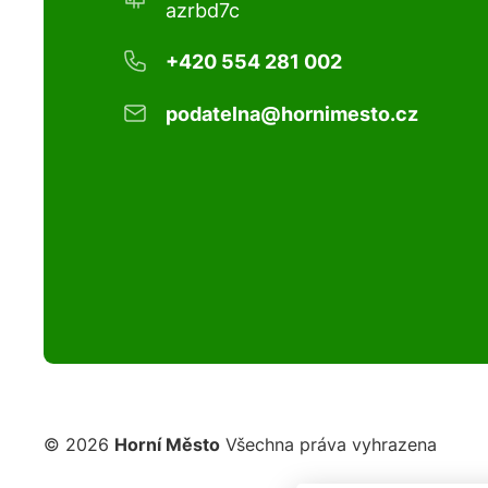
azrbd7c
+420 554 281 002
podatelna@hornimesto.cz
© 2026
Horní Město
Všechna práva vyhrazena