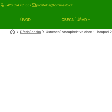
+420 554 281 002
podatelna@hornimesto.cz
ÚVOD
OBECNÍ ÚŘAD
Úřední deska
Usnesení zastupitelstva obce - Listopad 