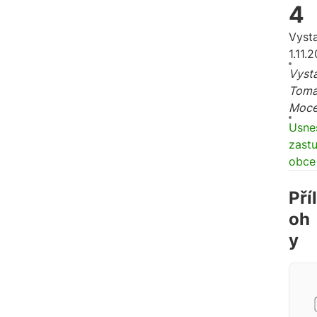
4
Vyst
1.11.
Vysta
Tomá
Moc
Usne
zastu
obce
Příl
oh
y