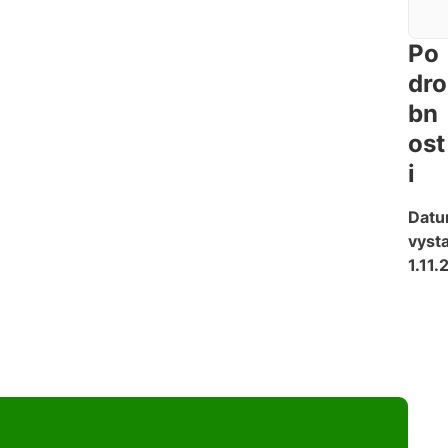
Po
dro
bn
ost
i
Dat
vysta
1.11.