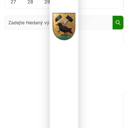
27
28
29
30
Zadejte hledaný výraz