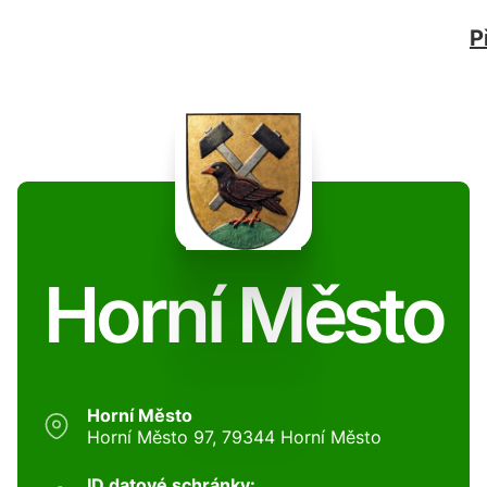
P
Horní Město
Horní Město
Horní Město 97, 79344 Horní Město
ID datové schránky: