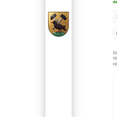
d
Za
Zo
1
vý