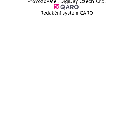
Provozovatel: DigiDay Czech s.r.o.
Redakční systém QARO