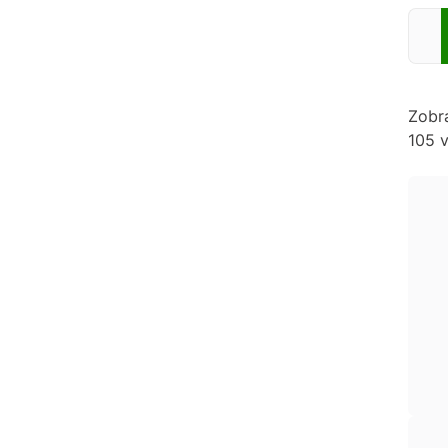
Zadej
Zobr
105 