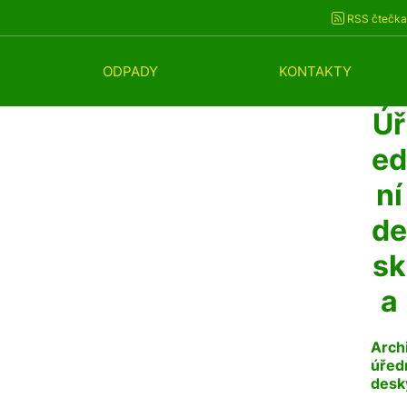
RSS čtečka
ODPADY
KONTAKTY
Úř
ed
ní
de
sk
a
Arch
úřed
desk