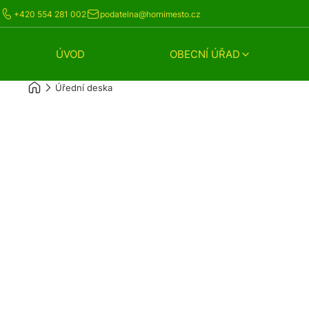
+420 554 281 002
podatelna@hornimesto.cz
ÚVOD
OBECNÍ ÚŘAD
Úřední deska