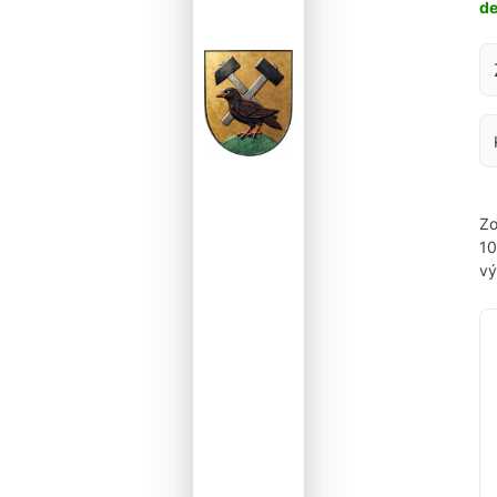
d
Za
Zo
1
vý