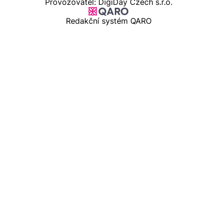
Provozovatel: DigiDay Czech s.r.o.
Redakční systém QARO