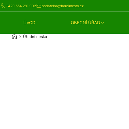
+420 554 281 002
podatelna@hornimesto.cz
ÚVOD
OBECNÍ ÚŘAD
Úřední deska