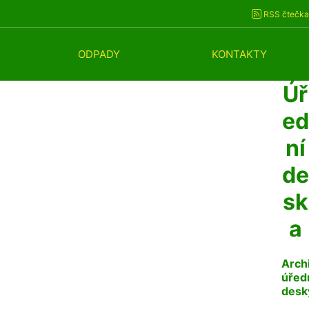
RSS čtečka
ODPADY
KONTAKTY
Úř
ed
ní
de
sk
a
Arch
úřed
desk