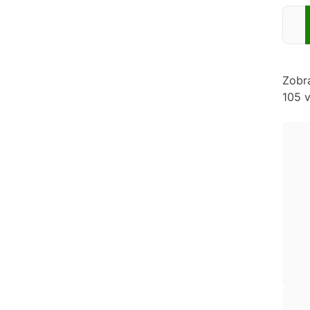
Zadej
Zobr
105 