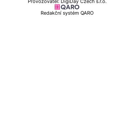
Provozovatel: DigiDay Czech s.r.o.
Redakční systém QARO