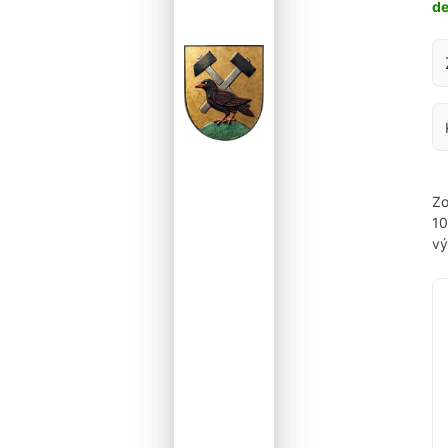
d
Za
Zo
1
vý