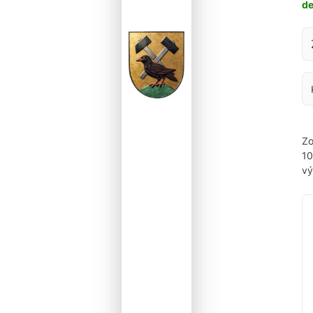
d
Za
Zo
1
vý