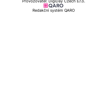
Provozovatel: DigiDay Czech s.r.o.
Redakční systém QARO