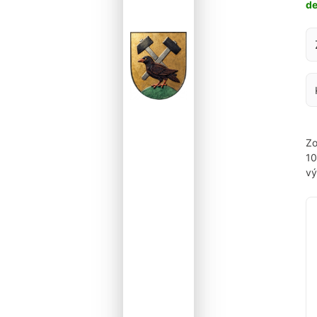
d
Za
Zo
1
vý