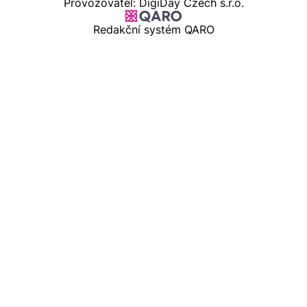
Provozovatel: DigiDay Czech s.r.o.
Redakční systém QARO