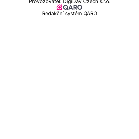
Provozovatel: DigiDay Czech s.r.o.
Redakční systém QARO