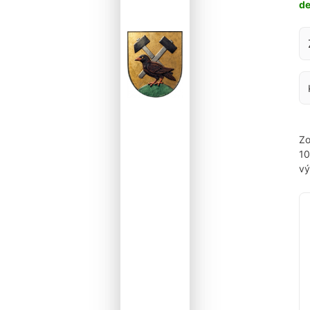
d
Za
Zo
1
vý