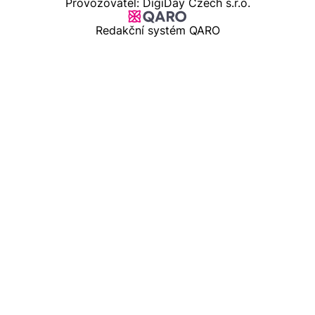
Provozovatel: DigiDay Czech s.r.o.
Redakční systém QARO