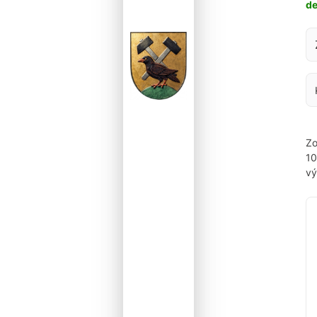
d
Za
Zo
1
vý