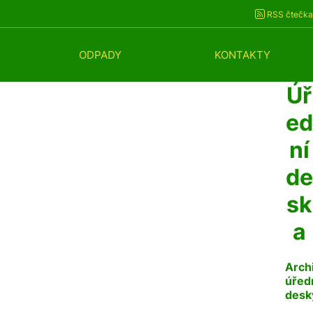
RSS čtečka
ODPADY
KONTAKTY
Úř
ed
ní
de
sk
a
Arch
úřed
desk