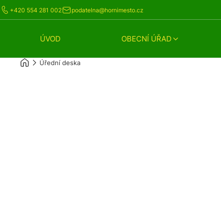
+420 554 281 002
podatelna@hornimesto.cz
ÚVOD
OBECNÍ ÚŘAD
Úřední deska