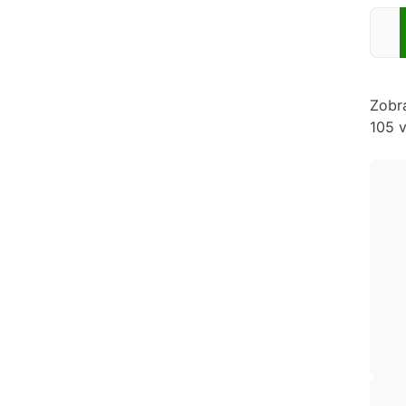
Zadej
Zobr
105 