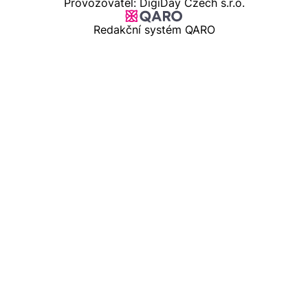
Provozovatel: DigiDay Czech s.r.o.
Redakční systém QARO