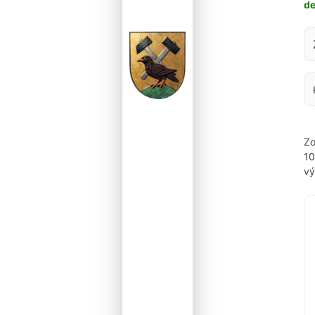
d
Za
Zo
1
vý