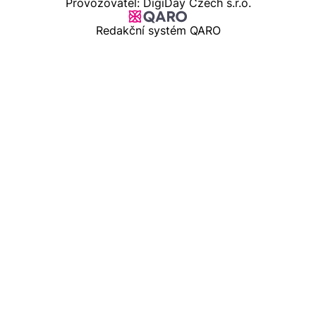
Provozovatel: DigiDay Czech s.r.o.
Redakční systém QARO