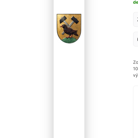
d
Za
Zo
1
vý