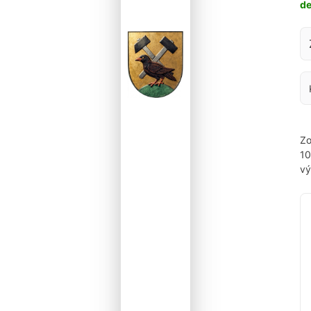
d
Za
Zo
1
vý