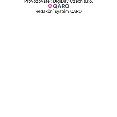
Provozovatel: DigiDay Czech s.r.o.
Redakční systém QARO