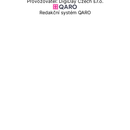
Provozovatel: DigiDay Czech s.r.o.
Redakční systém QARO