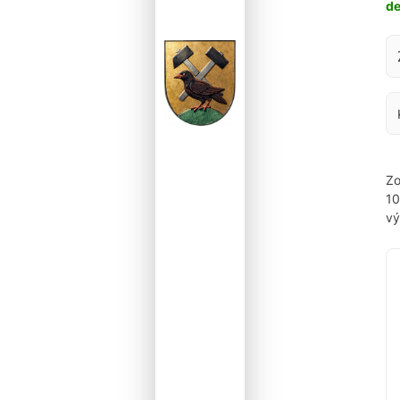
d
Za
Zo
1
vý