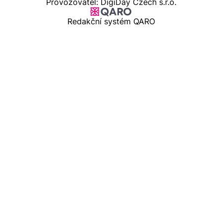
Provozovatel: DigiDay Czech s.r.o.
Redakční systém QARO