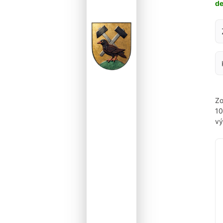
d
Za
Zo
1
vý