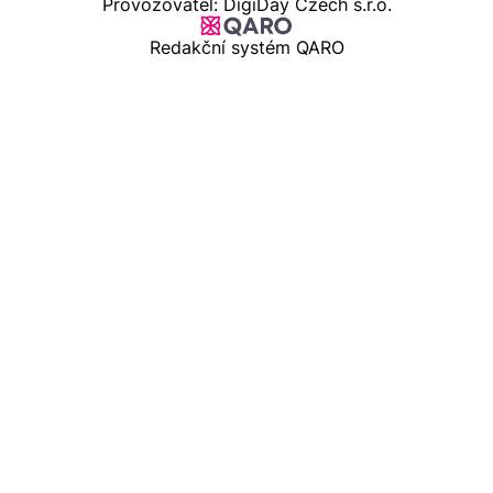
Provozovatel: DigiDay Czech s.r.o.
Redakční systém QARO