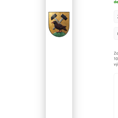
d
Za
Zo
1
vý